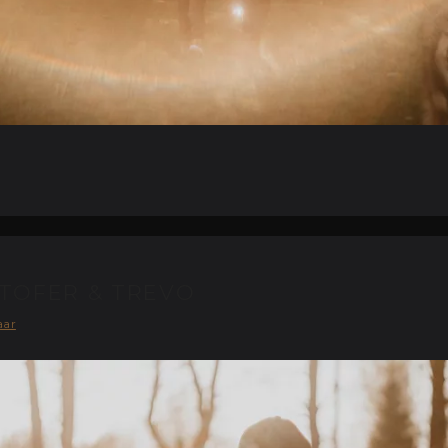
STOFER & TREVO
aar