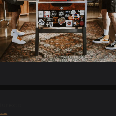
duresto
esaar