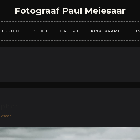
Fotograaf Paul Meiesaar
STUUDIO
BLOGI
GALERII
KINKEKAART
HI
opher
iesaar