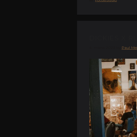
DICKIES X R
4. märts 2023
by
Paul Me