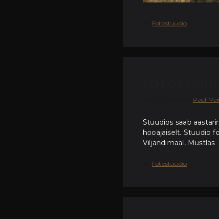
Categories
Fotostuudio
FOTOSTUUD
30. nov. 2023
by
Paul Mei
Stuudios saab aastari
hooajaiselt. Stuudio 
Viljandimaal, Mustlas
Categories
Fotostuudio