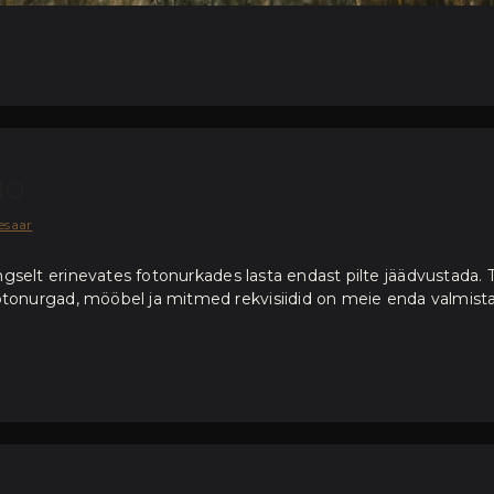
IO
esaar
ngselt erinevates fotonurkades lasta endast pilte jäädvustada
fotonurgad, mööbel ja mitmed rekvisiidid on meie enda valmist