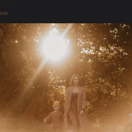
Elly
esaar