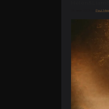
Helen&Liam&
26. sept 2023
by
Paul Mei