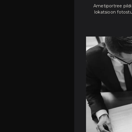
Ametiportree pildi
lokatsioon fotost