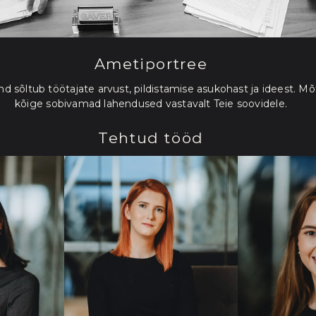
Ametiportree
d sõltub töötajate arvust, pildistamise asukohast ja ideest. Mõ
kõige sobivamad lahendused vastavalt Teie soovidele.
Tehtud tööd