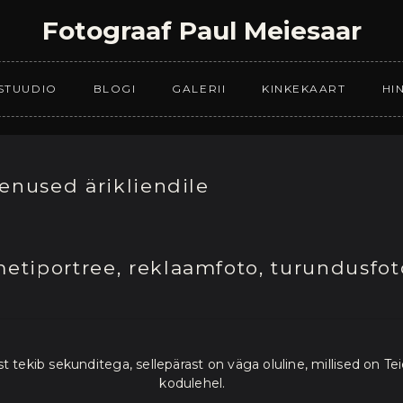
Fotograaf Paul Meiesaar
STUUDIO
BLOGI
GALERII
KINKEKAART
HI
eenused ärikliendile
etiportree, reklaamfoto, turundusfot
tekib sekunditega, sellepärast on väga oluline, millised on Te
kodulehel.