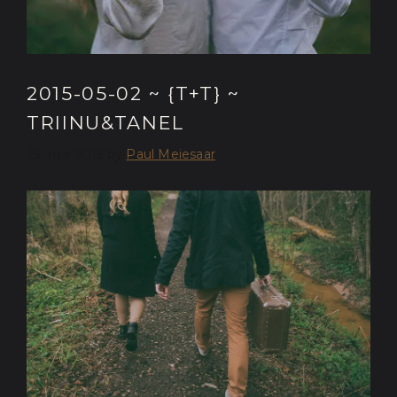
2015-05-02 ~ {T+T} ~
TRIINU&TANEL
23. mai 2015
by
Paul Meiesaar