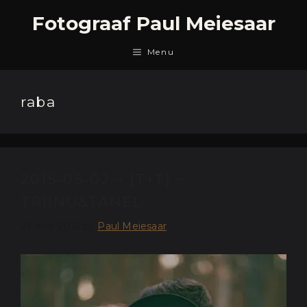
Skip
Fotograaf Paul Meiesaar
to
content
Menu
raba
2015-05-02 ~ {T+T} ~
TRIINU&TANEL
23. mai 2015
by
Paul Meiesaar